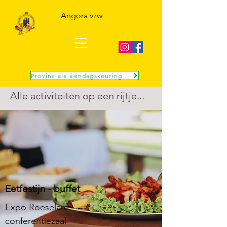
Angora vzw
Provinciale ééndagskeuring 10 okt
Alle activiteiten op een rijtje...
Eetfestijn - buffet
Expo Roeselare
conferentiezaal