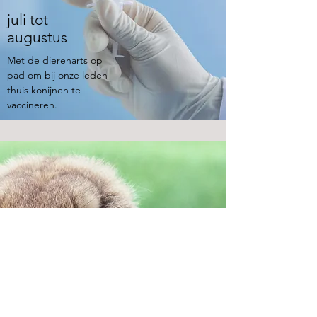
juli tot
augustus
Met de dierenarts op
pad om bij onze leden
thuis konijnen te
vaccineren.
Jongdierendag
Expo Roeselare
conferentiezaal