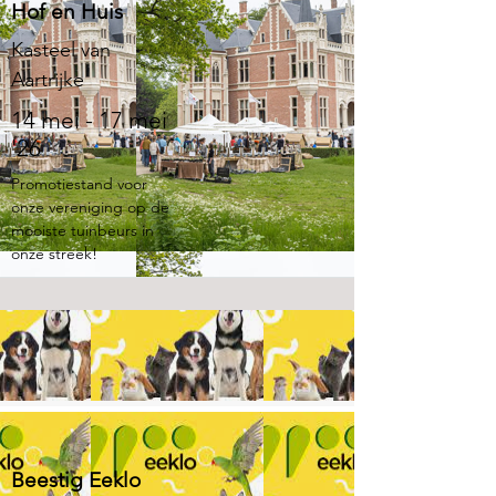
Hof en Huis
Kasteel van
Aartrijke
14 mei - 17 mei
'26
Promotiestand voor
onze vereniging op de
mooiste tuinbeurs in
onze streek!
Beestig Eeklo