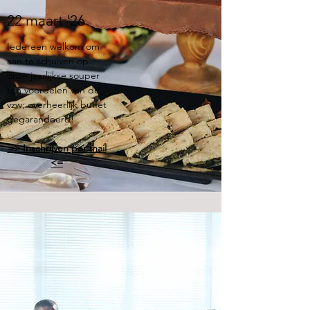
22 maart '26
Iedereen welkom om
aan te schuiven op
onze jaarlijkse souper
ten voordelen van de
vzw; overheerlijk buffet
gegarandeerd!
=> Inschrijven per mail
<=