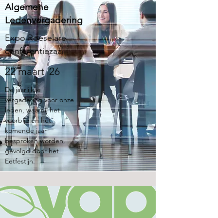
Algemene
Ledenvergadering
Expo Roeselare
conferentiezaal
22 maart '26
De jaarlijkse
vergadering voor onze
leden, waarbij het
voorbije en het
komende jaar
besproken worden,
gevolgd door het
Eetfestijn.