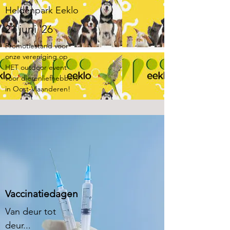
Heldenpark Eeklo
21 juni '26
Promotiestand voor
onze vereniging op
HET outdoor event
voor dierenliefhebbers
in Oost-Vlaanderen!
Vaccinatiedagen
Van deur tot
deur...